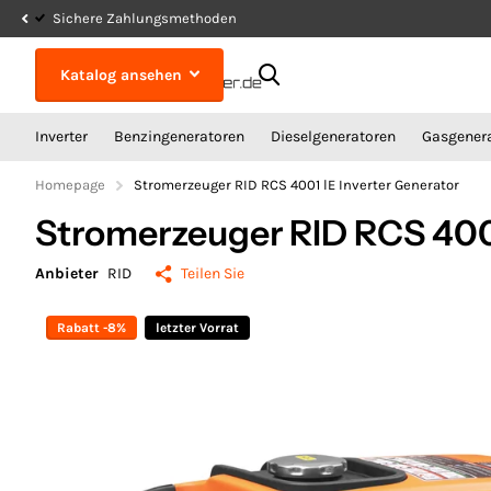
Sichere Zahlungsmethoden
Katalog ansehen
Inverter
Benzingeneratoren
Dieselgeneratoren
Gasgener
Homepage
Stromerzeuger RID RCS 4001 lE Inverter Generator
Stromerzeuger RID RCS 4001
Anbieter
RID
Teilen Sie
Rabatt -8%
letzter Vorrat