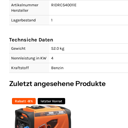
Artikelnummer
RIDRCS4001lE
Hersteller
Lagerbestand
1
Technsiche Daten
Gewicht
52.0 kg
Nennleistung in KW
4
Kraftstoff
Benzin
Zuletzt angesehene Produkte
Rabatt -8%
letzter Vorrat