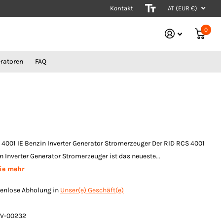
Kontakt
Stromerzeuger vom Experten
AT (EUR €)
0
ratoren
FAQ
 4001 IE Benzin Inverter Generator Stromerzeuger Der RID RCS 4001
n Inverter Generator Stromerzeuger ist das neueste...
ie mehr
enlose Abholung in
Unser(e) Geschäft(e)
V-00232