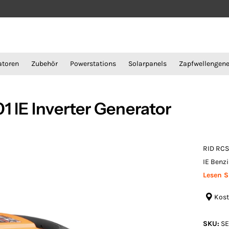
atoren
Zubehör
Powerstations
Solarpanels
Zapfwellengene
 lE Inverter Generator
RID RCS
IE Benzi
Lesen S
Kost
SKU:
SE