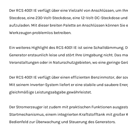
Der RCS 4001 IE verfügt über eine Vielzahl von Anschlüssen, um Ihr
Stecdose, eine 230-Volt-Steckdose, eine 12-Volt-DC-Steckdose und
aufzuladen. Mit dieser breiten Palette an Anschlüssen können Sie 
Werkzeugen problemlos betreiben.
Ein weiteres Highlight des RCS 4001 IE ist seine Schalldämmung. Da
Generator erstaunlich leise und stört Ihre Umgebung nicht. Das mac
Veranstaltungen oder in Naturschutzgebieten, wo eine geringe Gerä
Der RCS 4001 IE verfügt über einen effizienten Benzinmotor, der so
Mit seinem Inverter-System liefert er eine stabile und saubere Ener
gleichmäßige Leistungsabgabe gewährleistet.
Der Stromerzeuger ist zudem mit praktischen Funktionen ausgesta
Startmechanismus, einem integrierten Kraftstofftank mit großer 
Bedienfeld zur Überwachung und Steuerung des Generators.