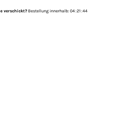
e verschickt?
Bestellung innerhalb:
0
4
2
1
4
3