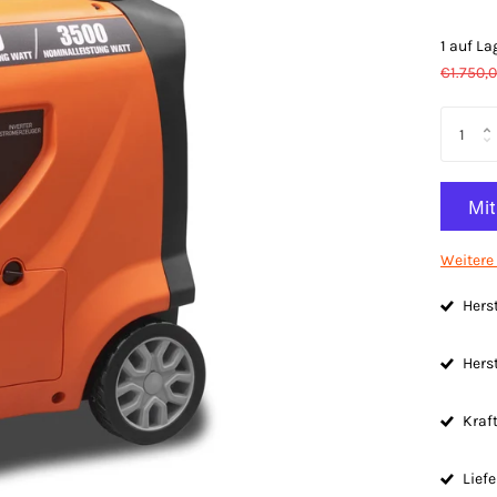
1 auf La
€1.750,
Weitere
Herst
Herst
Kraft
Liefe