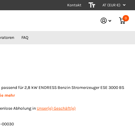
Kontakt
Stromerzeuger vom Experten
AT (EUR €)
0
ratoren
FAQ
 passend für 2,8 kW ENDRESS Benzin Stromerzeuger ESE 3000 BS
ie mehr
enlose Abholung in
Unser(e) Geschäft(e)
-00030