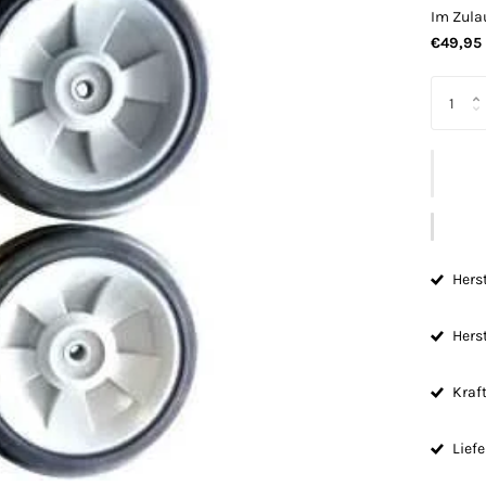
Im Zula
€49,95 
Herst
Herst
Kraft
Lief