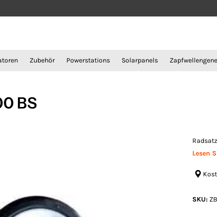
atoren
Zubehör
Powerstations
Solarpanels
Zapfwellengene
00 BS
Radsatz
Lesen S
Kost
SKU:
ZB